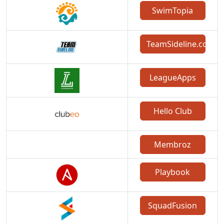
SwimTopia
TeamSideline.com
LeagueApps
Hello Club
Membroz
Playbook
SquadFusion