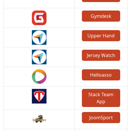
Gymdesk
Upper Hand
Jersey Watch
Helloasso
Stack Team
App
JoomSport