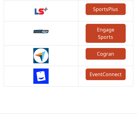
SportsPlus
Engage
Sports
Cogran
EventConnect