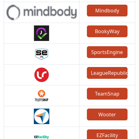
Mindbody
BookyWay
SportsEngine
LeagueRepublic
TeamSnap
Wooter
EZFacility