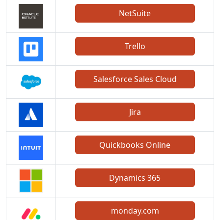
NetSuite
Trello
Salesforce Sales Cloud
Jira
Quickbooks Online
Dynamics 365
monday.com