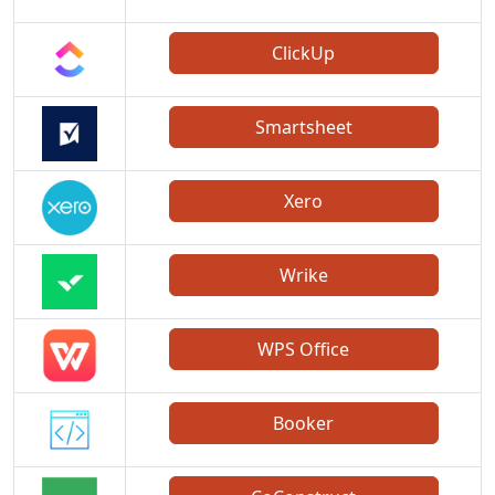
ClickUp
Smartsheet
Xero
Wrike
WPS Office
Booker