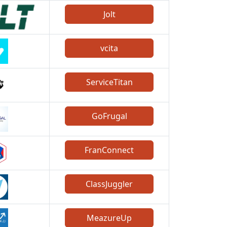
Jolt
vcita
ServiceTitan
GoFrugal
FranConnect
ClassJuggler
MeazureUp