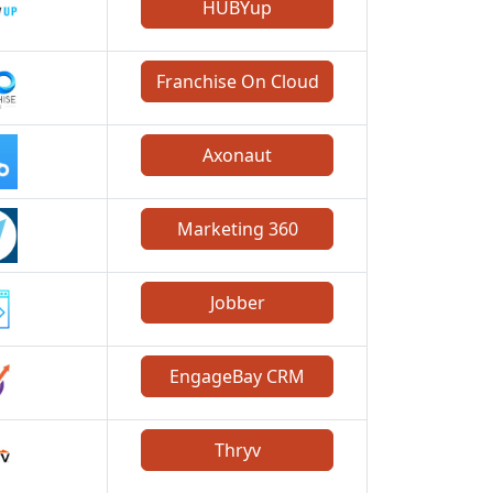
HUBYup
Franchise On Cloud
Axonaut
Marketing 360
Jobber
EngageBay CRM
Thryv