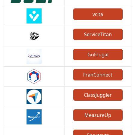
vcita
ServiceTitan
GoFrugal
FranConnect
ClassJuggler
MeazureUp