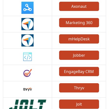
Axonaut
Marketing 360
mHelpDesk
Jobber
EngageBay CRM
Thryv
Jolt