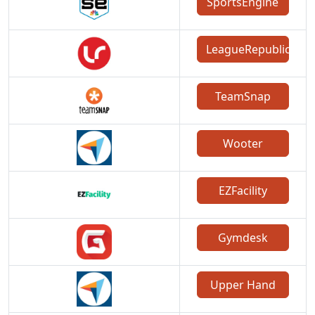
SportsEngine
LeagueRepublic
TeamSnap
Wooter
EZFacility
Gymdesk
Upper Hand