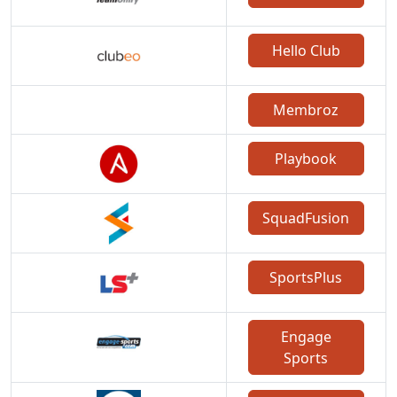
Hello Club
Membroz
Playbook
SquadFusion
SportsPlus
Engage
Sports