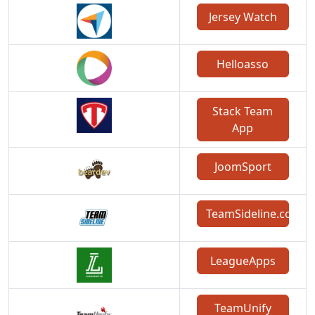
Jersey Watch
Helloasso
Stack Team
App
JoomSport
TeamSideline.com
LeagueApps
TeamUnify