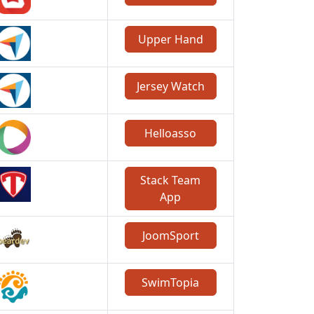
Upper Hand
Jersey Watch
Helloasso
Stack Team
App
JoomSport
SwimTopia