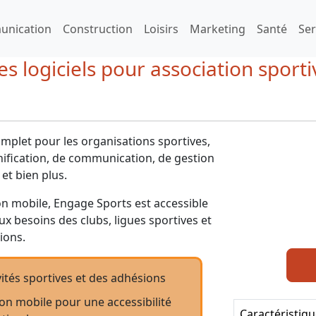
nication
Construction
Loisirs
Marketing
Santé
Ser
s logiciels pour association sportiv
omplet pour les organisations sportives,
nification, de communication, de gestion
 et bien plus.
n mobile, Engage Sports est accessible
 besoins des clubs, ligues sportives et
ions.
ités sportives et des adhésions
on mobile pour une accessibilité
Caractéristiq