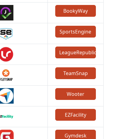
BookyWay
SportsEngine
LeagueRepublic
TeamSnap
Wooter
EZFacility
Gymdesk