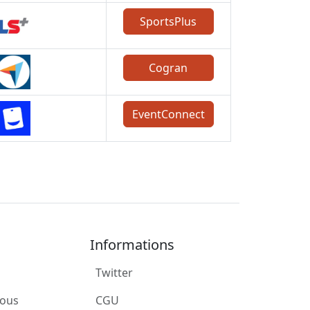
SportsPlus
Cogran
EventConnect
Informations
Twitter
ous
CGU