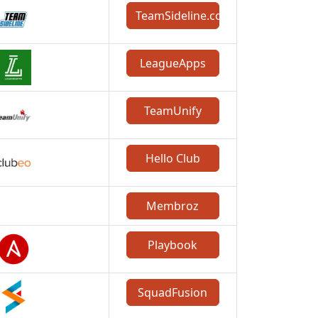
TeamSideline.com
LeagueApps
TeamUnify
Hello Club
Membroz
Playbook
SquadFusion