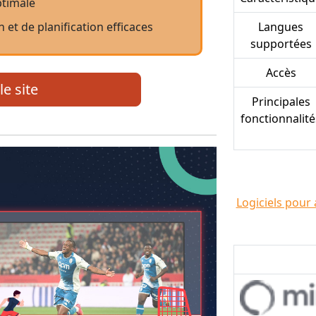
timale
et de planification efficaces
Langues
supportées
Accès
le site
Principales
fonctionnalité
Logiciels pour 