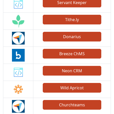
Servant Keeper
Tithe.ly
Donarius
Breeze ChMS
Neon CRM
Wild Apricot
Churchteams