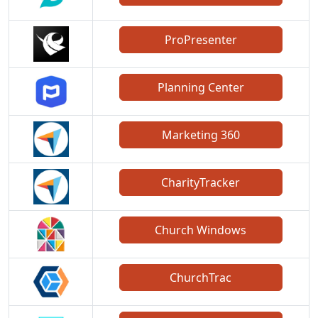
ProPresenter
Planning Center
Marketing 360
CharityTracker
Church Windows
ChurchTrac