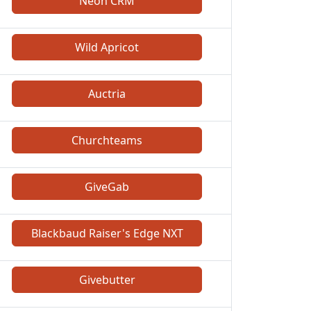
Neon CRM
Wild Apricot
Auctria
Churchteams
GiveGab
Blackbaud Raiser's Edge NXT
Givebutter