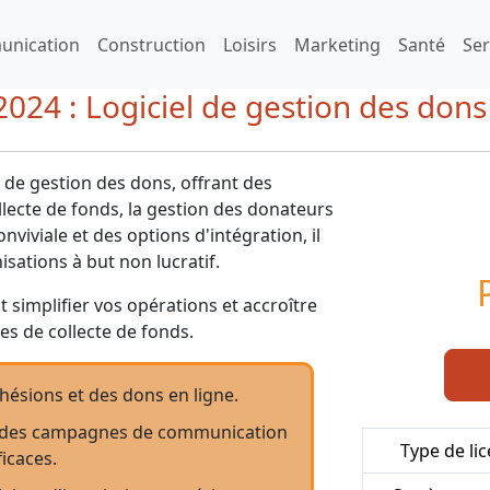
nication
Construction
Loisirs
Marketing
Santé
Ser
2024 : Logiciel de gestion des dons
e de gestion des dons, offrant des
ollecte de fonds, la gestion des donateurs
viviale et des options d'intégration, il
sations à but non lucratif.
implifier vos opérations et accroître
es de collecte de fonds.
dhésions et des dons en ligne.
r des campagnes de communication
Type de li
ficaces.