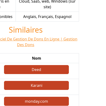
is en
Cloud, SaaS, web, Windows (sur
e
site)
onibles
Anglais, Français, Espagnol
Similaires
iciel De Gestion De Dons En Ligne | Gestion
Des Dons
Nom
Deed
Karani
monday.com