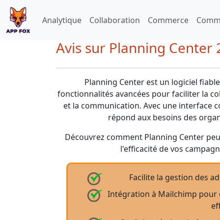
Analytique
Collaboration
Commerce
Commu
Avis sur Planning Center 
Planning Center est un logiciel fiabl
fonctionnalités avancées pour faciliter la c
et la communication. Avec une interface con
répond aux besoins des organi
Découvrez comment Planning Center peut s
l'efficacité de vos campagn
Facilite la gestion des a
Intégration à Mailchimp pou
ef