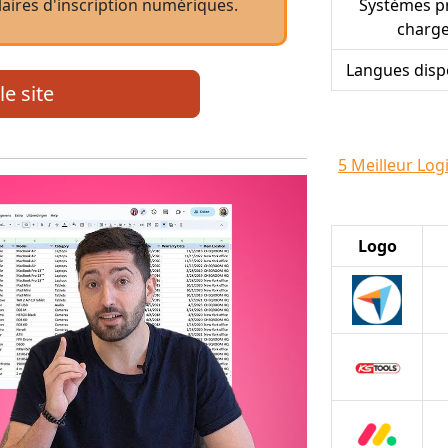
laires d'inscription numériques.
Systèmes pr
charg
Langues disp
le site
5 Meilleur Log
Logo