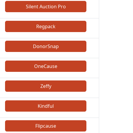
Silent Auction Pro
Regpack
DonorSnap
OneCause
Zeffy
Kindful
Flipcause