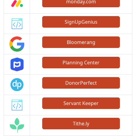
monday.com
SignUpGenius
Bloomerang
Planning Center
DonorPerfect
Servant Keeper
Tithe.ly