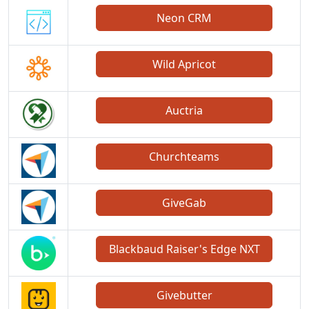
Neon CRM
Wild Apricot
Auctria
Churchteams
GiveGab
Blackbaud Raiser's Edge NXT
Givebutter