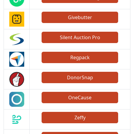
Givebutter
Silent Auction Pro
Regpack
DonorSnap
OneCause
Zeffy