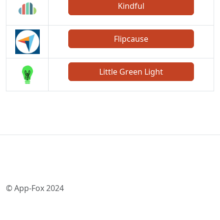
Kindful
Flipcause
Little Green Light
© App-Fox 2024