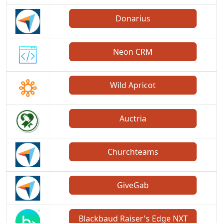
Donarius
Neon CRM
Wild Apricot
Auctria
Churchteams
GiveGab
Blackbaud Raiser's Edge NXT