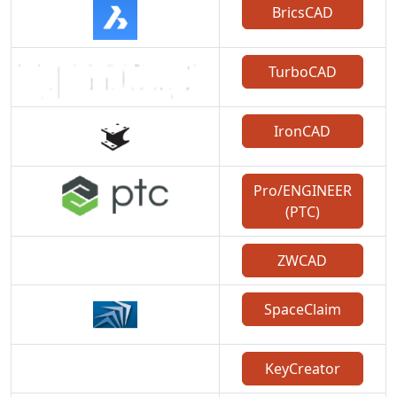
BricsCAD
TurboCAD
IronCAD
Pro/ENGINEER
(PTC)
ZWCAD
SpaceClaim
KeyCreator