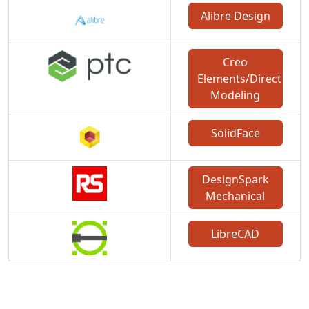
Alibre Design
Creo
Elements/Direct
Modeling
SolidFace
DesignSpark
Mechanical
LibreCAD