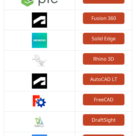
Fusion 360
Solid Edge
Rhino 3D
AutoCAD LT
FreeCAD
DraftSight