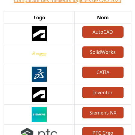
Comparatif des meilleurs logiciels de CAO 2024
Logo
Nom
AutoCAD
SolidWorks
CATIA
Inventor
Siemens NX
PTC Creo