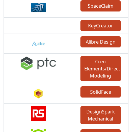
SpaceClaim
KeyCreator
Alibre Design
Creo
Elements/Direct
Modeling
SolidFace
DesignSpark
Mechanical