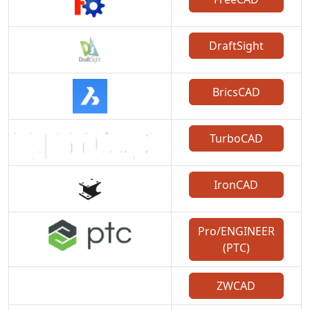
DraftSight
BricsCAD
TurboCAD
IronCAD
Pro/ENGINEER
(PTC)
ZWCAD