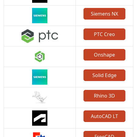
Siemens NX
PTC Creo
Onshape
Solid Edge
Rhino 3D
AutoCAD LT
FreeCAD