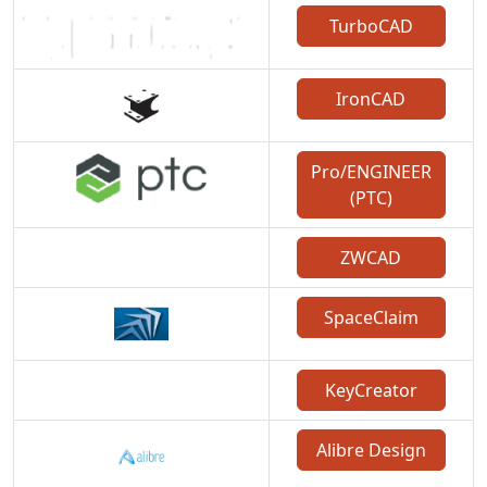
TurboCAD
IronCAD
Pro/ENGINEER
(PTC)
ZWCAD
SpaceClaim
KeyCreator
Alibre Design