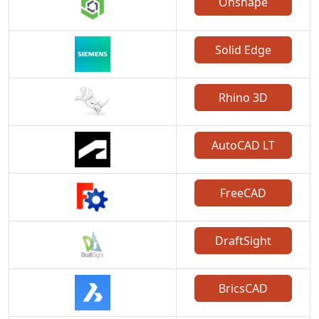
Onshape
Solid Edge
Rhino 3D
AutoCAD LT
FreeCAD
DraftSight
BricsCAD