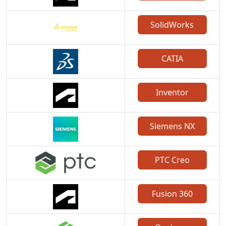
SolidWorks
CATIA
Inventor
Siemens NX
PTC Creo
Fusion 360