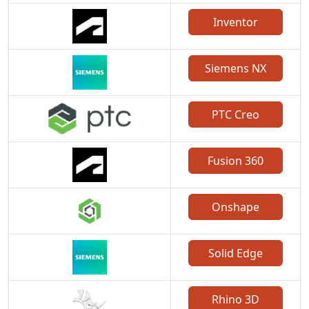
Inventor
Siemens NX
PTC Creo
Fusion 360
Onshape
Solid Edge
Rhino 3D