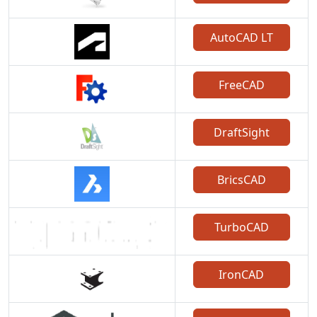
AutoCAD LT
FreeCAD
DraftSight
BricsCAD
TurboCAD
IronCAD