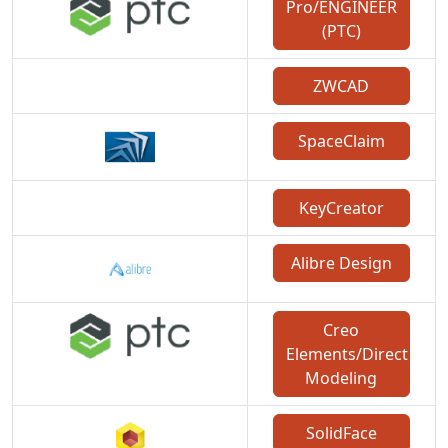
Pro/ENGINEER
(PTC)
ZWCAD
SpaceClaim
KeyCreator
Alibre Design
Creo
Elements/Direct
Modeling
SolidFace