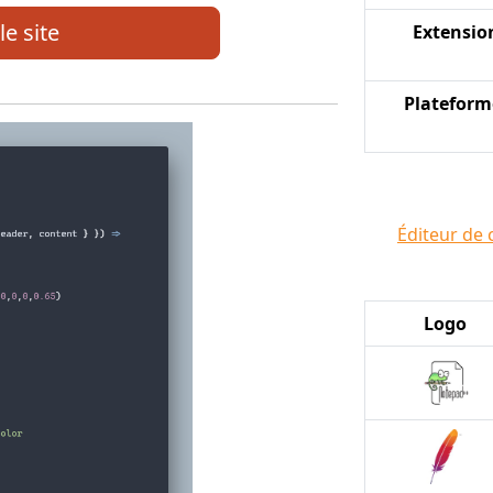
le site
Extensio
Plateform
Éditeur de 
Logo