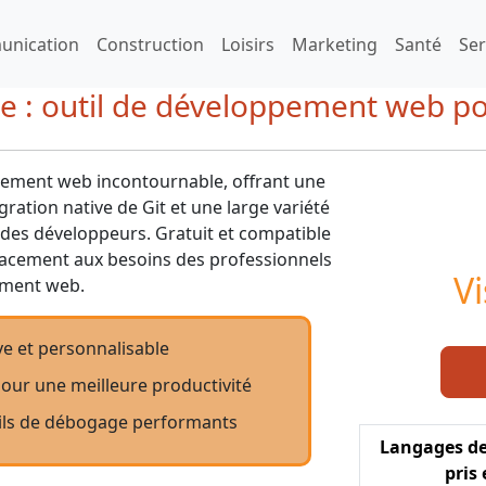
nication
Construction
Loisirs
Marketing
Santé
Ser
de : outil de développement web po
ppement web incontournable, offrant une
gration native de Git et une large variété
 des développeurs. Gratuit et compatible
icacement aux besoins des professionnels
V
ment web.
ive et personnalisable
pour une meilleure productivité
utils de débogage performants
Langages d
pris