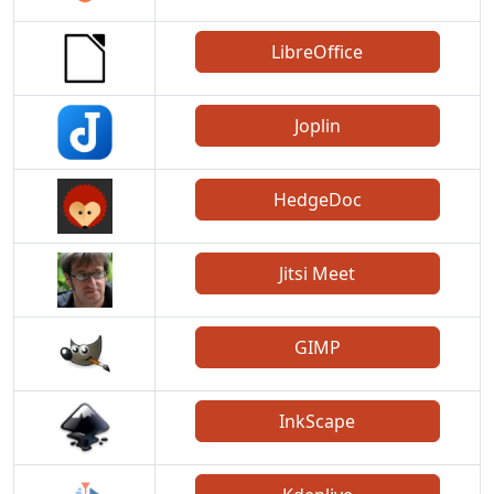
LibreOffice
Joplin
HedgeDoc
Jitsi Meet
GIMP
InkScape