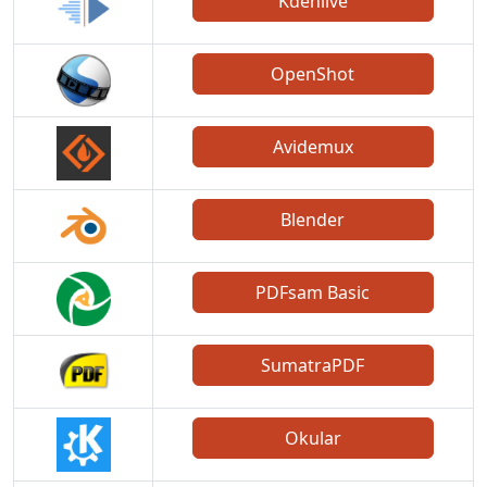
Kdenlive
OpenShot
Avidemux
Blender
PDFsam Basic
SumatraPDF
Okular