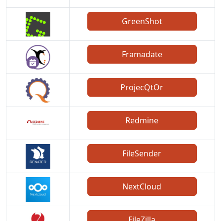
GreenShot
Framadate
ProjecQtOr
Redmine
FileSender
NextCloud
FileZilla