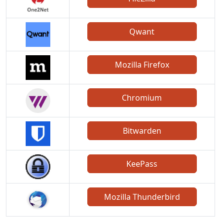
Qwant
Mozilla Firefox
Chromium
Bitwarden
KeePass
Mozilla Thunderbird