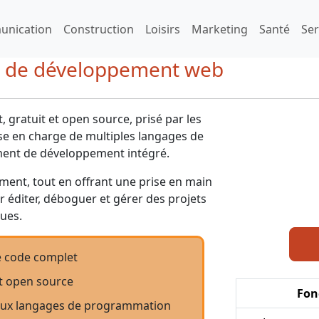
nication
Construction
Loisirs
Marketing
Santé
Ser
ls de développement web
 gratuit et open source, prisé par les
e en charge de multiples langages de
ent de développement intégré.
ement, tout en offrant une prise en main
r éditer, déboguer et gérer des projets
ues.
e code complet
et open source
Fon
eux langages de programmation