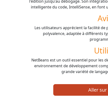
l'édition jusqu'au débogage. Son intégrati
intelligente du code, IntelliSense, en fon
Av
Les utilisateurs apprécient la facilité de
polyvalence, adaptée à différents t
programm
Util
NetBeans est un outil essentiel pour les 
environnement de développement comple
grande variété de langa
Aller sur 