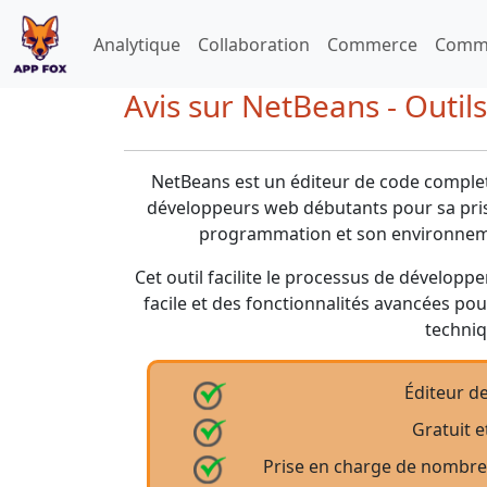
Analytique
Collaboration
Commerce
Commu
Avis sur NetBeans - Outi
NetBeans est un éditeur de code complet,
développeurs web débutants pour sa pris
programmation et son environnem
Cet outil facilite le processus de développ
facile et des fonctionnalités avancées pou
techniq
Éditeur d
Gratuit 
Prise en charge de nombr