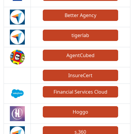
Better Agency
tigerlab
AgentCubed
InsureCert
Financial Services Cloud
Hoggo
s.360