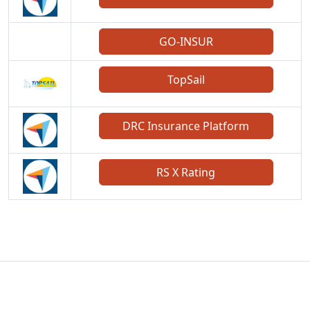
GO-INSUR
TopSail
DRC Insurance Platform
RS X Rating