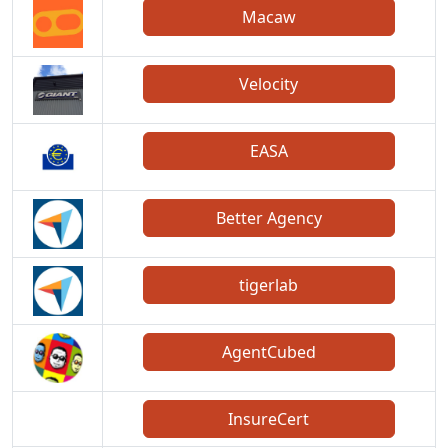
Macaw
Velocity
EASA
Better Agency
tigerlab
AgentCubed
InsureCert