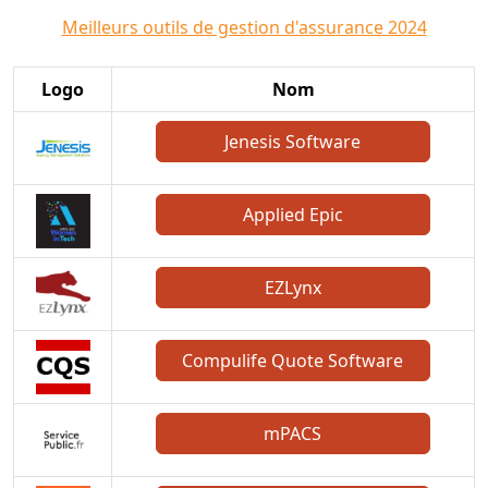
Meilleurs outils de gestion d'assurance 2024
Logo
Nom
Jenesis Software
Applied Epic
EZLynx
Compulife Quote Software
mPACS