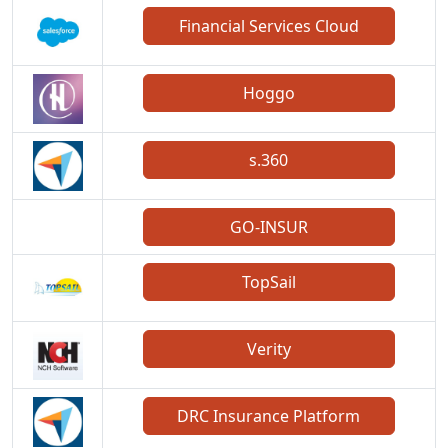
Financial Services Cloud
Hoggo
s.360
GO-INSUR
TopSail
Verity
DRC Insurance Platform