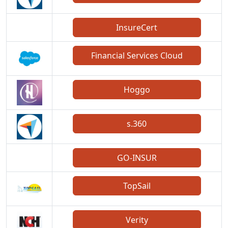
InsureCert
Financial Services Cloud
Hoggo
s.360
GO-INSUR
TopSail
Verity