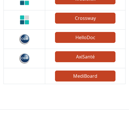
Crossway
HelloDoc
AxiSanté
MediBoard