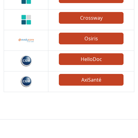
Crossway
Osiris
HelloDoc
AxiSanté