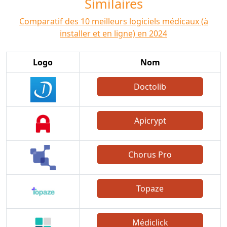
Similaires
Comparatif des 10 meilleurs logiciels médicaux (à
installer et en ligne) en 2024
Logo
Nom
Doctolib
Apicrypt
Chorus Pro
Topaze
Médiclick