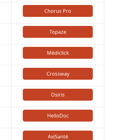
Chorus Pro
Topaze
Médiclick
Crossway
Osiris
HelloDoc
AxiSanté