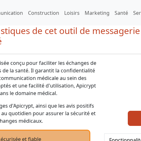
nication
Construction
Loisirs
Marketing
Santé
Ser
ristiques de cet outil de messageri
é
isée conçu pour faciliter les échanges de
e la santé. Il garantit la confidentialité
 communication médicale au sein des
tés et une facilité d'utilisation, Apicrypt
dans le domaine médical.
es d'Apicrypt, ainsi que les avis positifs
t au quotidien pour assurer la sécurité et
 échanges médicaux.
écurisée et fiable
Fonctionnalit