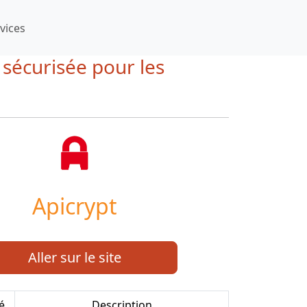
vices
e sécurisée pour les
Apicrypt
Aller sur le site
é
Description