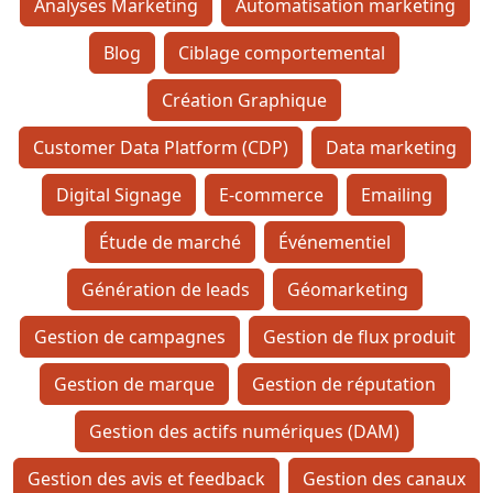
Analyses Marketing
Automatisation marketing
Blog
Ciblage comportemental
Création Graphique
Customer Data Platform (CDP)
Data marketing
Digital Signage
E-commerce
Emailing
Étude de marché
Événementiel
Génération de leads
Géomarketing
Gestion de campagnes
Gestion de flux produit
Gestion de marque
Gestion de réputation
Gestion des actifs numériques (DAM)
Gestion des avis et feedback
Gestion des canaux