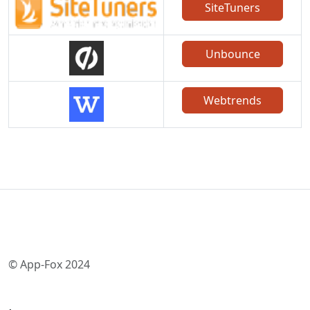
SiteTuners
Unbounce
Webtrends
© App-Fox 2024