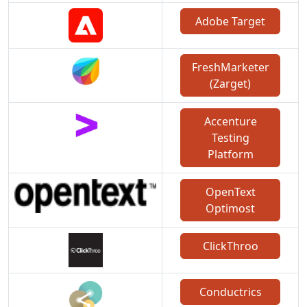
Adobe Target
FreshMarketer
(Zarget)
Accenture
Testing
Platform
OpenText
Optimost
ClickThroo
Conductrics