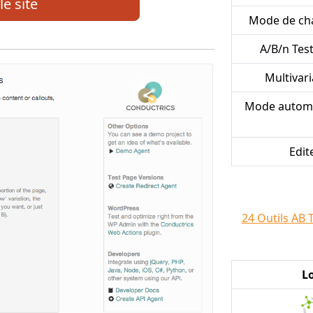
le site
Mode de ch
A/B/n Test
Multivari
Mode automa
Edit
24 Outils AB 
L