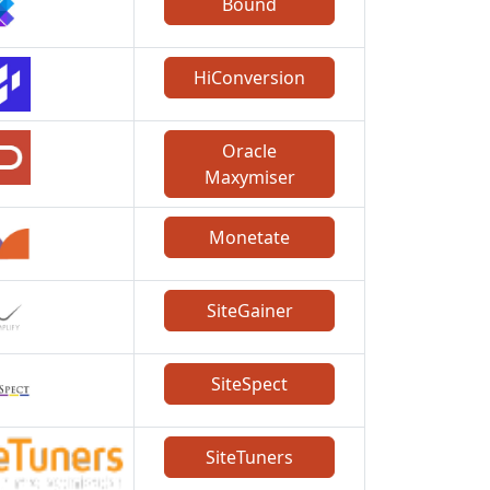
Bound
HiConversion
Oracle
Maxymiser
Monetate
SiteGainer
SiteSpect
SiteTuners