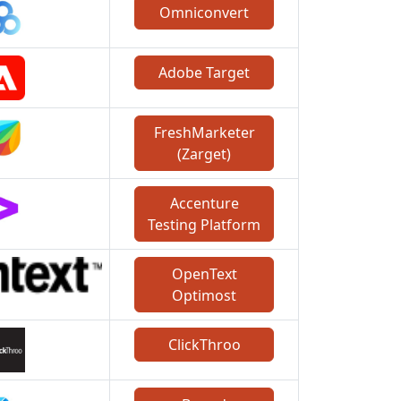
Omniconvert
Adobe Target
FreshMarketer
(Zarget)
Accenture
Testing Platform
OpenText
Optimost
ClickThroo