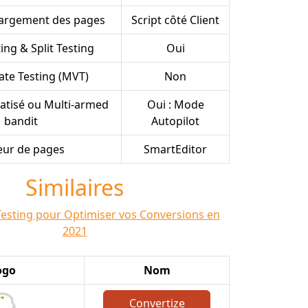
argement des pages
Script côté Client
ing & Split Testing
Oui
ate Testing (MVT)
Non
tisé ou Multi-armed
Oui : Mode
bandit
Autopilot
eur de pages
SmartEditor
Similaires
Testing pour Optimiser vos Conversions en
2021
ogo
Nom
Convertize