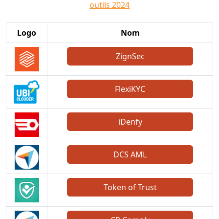
outils 2024
Logo
Nom
ZignSec
FlexiKYC
iDenfy
DCS AML
Token of Trust