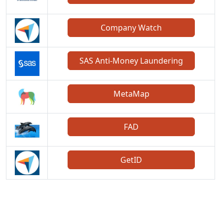
Company Watch
SAS Anti-Money Laundering
MetaMap
FAD
GetID