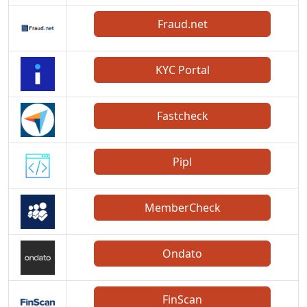
Fraud.net
KYC Portal
Fastcheck
Pipl
MemberCheck
Ondato
FinScan