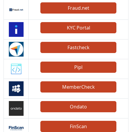
Fraud.net
KYC Portal
Fastcheck
Pipl
MemberCheck
Ondato
FinScan