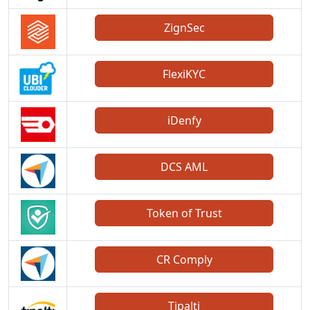
ZignSec
FlexiKYC
iDenfy
DCS AML
Token of Trust
CR Comply
Tipalti