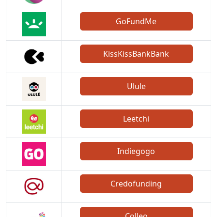
GoFundMe
KissKissBankBank
Ulule
Leetchi
Indiegogo
Credofunding
Colleo