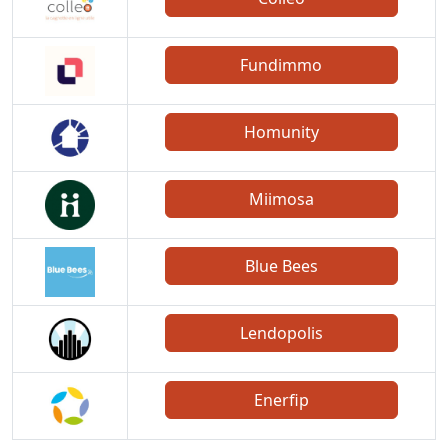
Fundimmo
Homunity
Miimosa
Blue Bees
Lendopolis
Enerfip