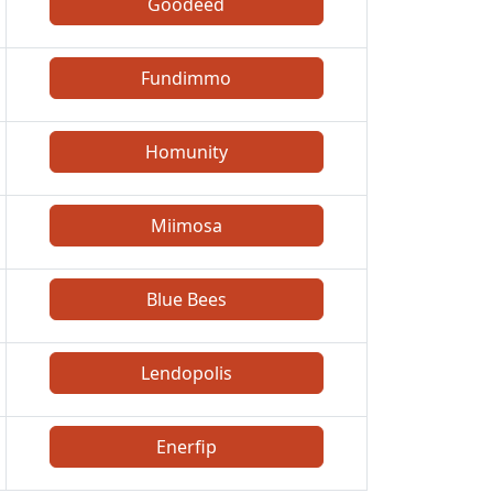
Goodeed
Fundimmo
Homunity
Miimosa
Blue Bees
Lendopolis
Enerfip