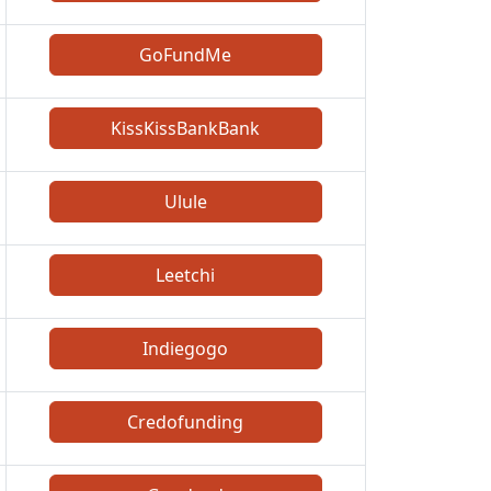
GoFundMe
KissKissBankBank
Ulule
Leetchi
Indiegogo
Credofunding