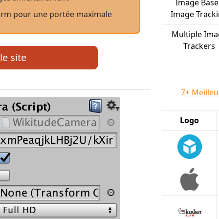
Image Base
form pour une portée maximale
Image Track
Multiple Im
Trackers
le site
7+ Meilleu
Logo