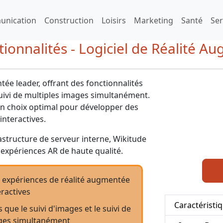
nication
Construction
Loisirs
Marketing
Santé
Ser
ctionnalités - Logiciel de Réalité 
tée leader, offrant des fonctionnalités
 suivi de multiples images simultanément.
 un choix optimal pour développer des
interactives.
frastructure de serveur interne, Wikitude
s expériences AR de haute qualité.
es expériences de réalité augmentée
eractives
Caractéristi
 que le suivi d'images et le suivi de
ges simultanément