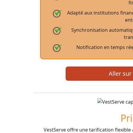
f
Adapté aux institutions fina
ent
Synchronisation automatique
tra
Notification en temps réel
Aller sur 
Pr
VestServe offre une tarification flexibl