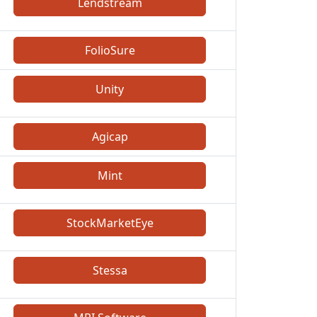
Lendstream
FolioSure
Unity
Agicap
Mint
StockMarketEye
Stessa