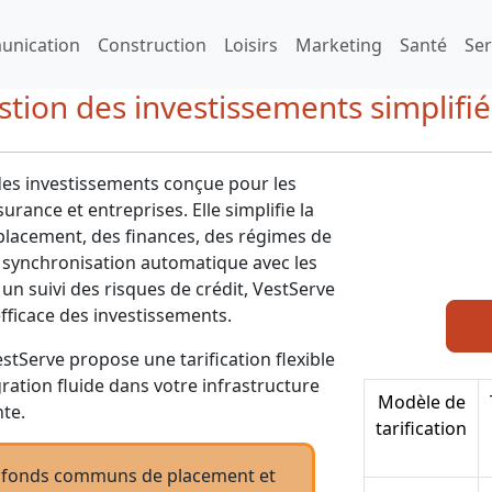
nication
Construction
Loisirs
Marketing
Santé
Ser
estion des investissements simplifi
des investissements conçue pour les
urance et entreprises. Elle simplifie la
placement, des finances, des régimes de
ne synchronisation automatique avec les
 un suivi des risques de crédit, VestServe
fficace des investissements.
stServe propose une tarification flexible
gration fluide dans votre infrastructure
Modèle de
nte.
tarification
s, fonds communs de placement et