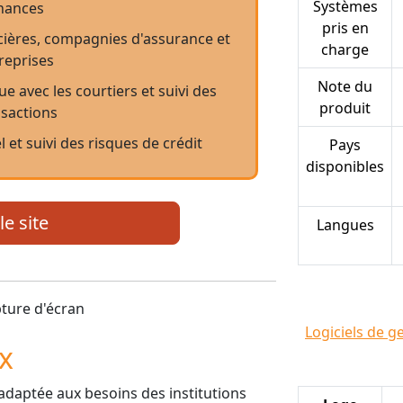
Systèmes
inances
pris en
ncières, compagnies d'assurance et
charge
reprises
Note du
 avec les courtiers et suivi des
produit
nsactions
 et suivi des risques de crédit
Pays
disponibles
le site
Langues
Logiciels de g
ix
e adaptée aux besoins des institutions