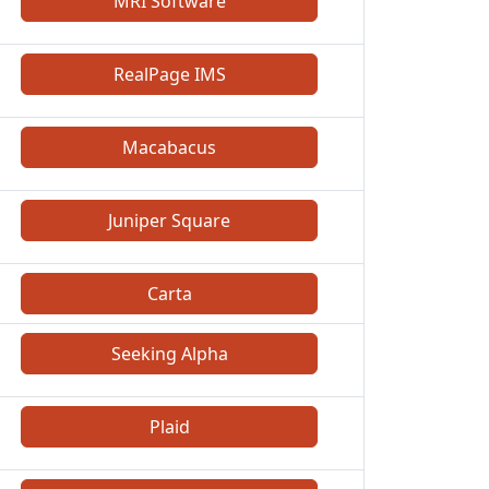
MRI Software
RealPage IMS
Macabacus
Juniper Square
Carta
Seeking Alpha
Plaid