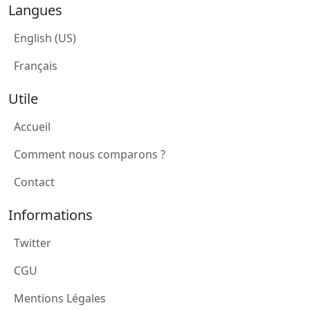
Langues
English (US)
Français
Utile
Accueil
Comment nous comparons ?
Contact
Informations
Twitter
CGU
Mentions Légales