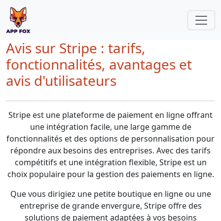
Avis sur Stripe : tarifs,
fonctionnalités, avantages et
avis d'utilisateurs
Stripe est une plateforme de paiement en ligne offrant
une intégration facile, une large gamme de
fonctionnalités et des options de personnalisation pour
répondre aux besoins des entreprises. Avec des tarifs
compétitifs et une intégration flexible, Stripe est un
choix populaire pour la gestion des paiements en ligne.
Que vous dirigiez une petite boutique en ligne ou une
entreprise de grande envergure, Stripe offre des
solutions de paiement adaptées à vos besoins