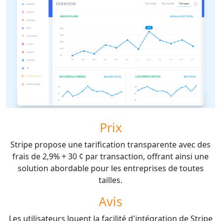
Prix
Stripe propose une tarification transparente avec des
frais de 2,9% + 30 ¢ par transaction, offrant ainsi une
solution abordable pour les entreprises de toutes
tailles.
Avis
Les utilisateurs louent la facilité d'intégration de Stripe