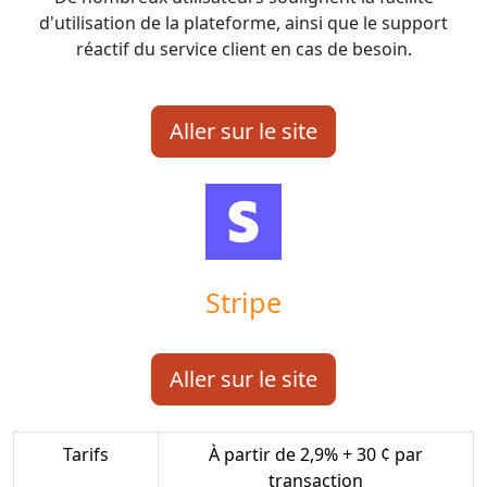
d'utilisation de la plateforme, ainsi que le support
réactif du service client en cas de besoin.
Aller sur le site
Stripe
Aller sur le site
Tarifs
À partir de 2,9% + 30 ¢ par
transaction