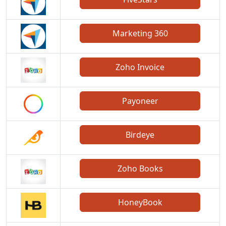
Marketing 360
Zoho Invoice
Payoneer
Birdeye
Zoho Books
HoneyBook