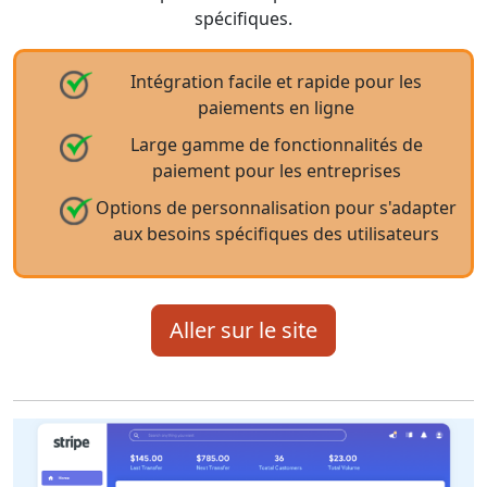
spécifiques.
Intégration facile et rapide pour les
paiements en ligne
Large gamme de fonctionnalités de
paiement pour les entreprises
Options de personnalisation pour s'adapter
aux besoins spécifiques des utilisateurs
Aller sur le site