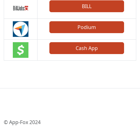
BILL
Podium
Cash App
© App-Fox 2024