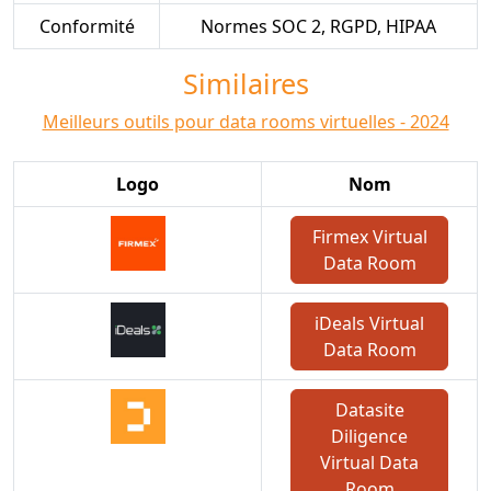
Conformité
Normes SOC 2, RGPD, HIPAA
Similaires
Meilleurs outils pour data rooms virtuelles - 2024
Logo
Nom
Firmex Virtual
Data Room
iDeals Virtual
Data Room
Datasite
Diligence
Virtual Data
Room