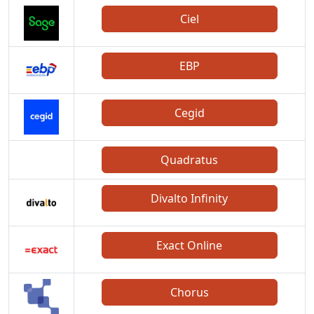
Ciel
EBP
Cegid
Quadratus
Divalto Infinity
Exact Online
Chorus