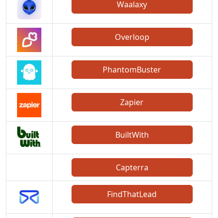
Waalaxy
Overloop
PhantomBuster
Zapier
BuiltWith
Capterra
FindThatLead