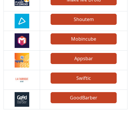
Shoutem
Mobincube
Appsbar
Swiftic
GoodBarber