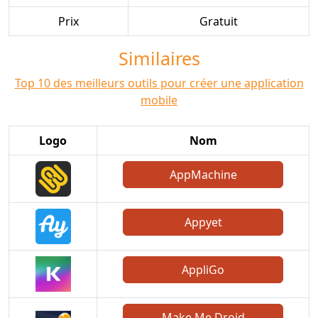
Prix
Gratuit
Similaires
Top 10 des meilleurs outils pour créer une application
mobile
Logo
Nom
AppMachine
Appyet
AppliGo
Make Me Droid