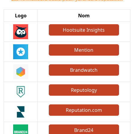
Logo
Nom
Hootsuite Insights
Mention
Brandwatch
Reputology
Reputation.com
Brand24